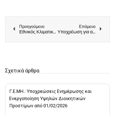
Προηγούμενο
Επόμενο
Εθνικός Κλιματικός Νόμος – Υποχρεώσεις Επιχειρήσεων
Υποχρέωση για αποδοχή πληρωμών IRIS από την 1-1-2024 – Νέοι υπόχρεοι για εγκατάσταση συστημάτων POS
Σχετικά άρθρα
Γ.Ε.ΜΗ.: Υποχρεώσεις Ενημέρωσης και
Ενεργοποίηση Υψηλών Διοικητικών
Προστίμων από 01/02/2026