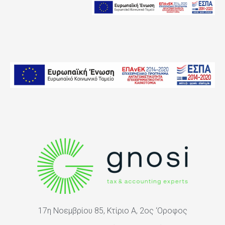
17η Νοεμβρίου 85, Κτίριο Α, 2ος ‘Oροφος