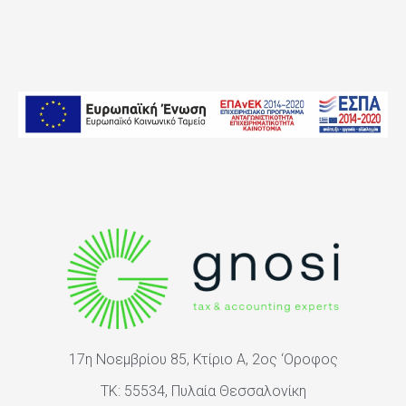
17η Νοεμβρίου 85, Κτίριο Α, 2ος ‘Oροφος
ΤΚ: 55534, Πυλαία Θεσσαλονίκη