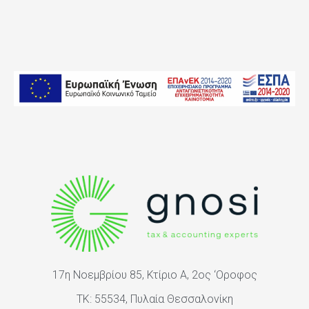
17η Νοεμβρίου 85, Κτίριο Α, 2ος ‘Oροφος
ΤΚ: 55534, Πυλαία Θεσσαλονίκη